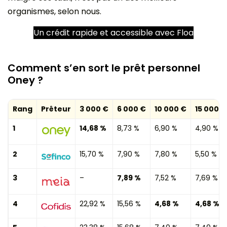
organismes, selon nous.
Un crédit rapide et accessible avec Floa
Comment s’en sort le prêt personnel
Oney ?
Rang
Prêteur
3 000 €
6 000 €
10 000 €
15 000 €
1
14,68 %
8,73 %
6,90 %
4,90 %
2
15,70 %
7,90 %
7,80 %
5,50 %
3
–
7,89 %
7,52 %
7,69 %
4
22,92 %
15,56 %
4,68 %
4,68 %