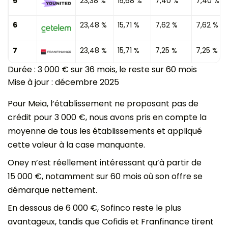
5
23,38 %
15,68 %
7,40 %
7,40 %
6
23,48 %
15,71 %
7,62 %
7,62 %
7
23,48 %
15,71 %
7,25 %
7,25 %
Durée : 3 000 € sur 36 mois, le reste sur 60 mois
Mise à jour : décembre 2025
Pour Meia, l’établissement ne proposant pas de
crédit pour 3 000 €, nous avons pris en compte la
moyenne de tous les établissements et appliqué
cette valeur à la case manquante.
Oney n’est réellement intéressant qu’à partir de
15 000 €, notamment sur 60 mois où son offre se
démarque nettement.
En dessous de 6 000 €, Sofinco reste le plus
avantageux, tandis que Cofidis et Franfinance tirent